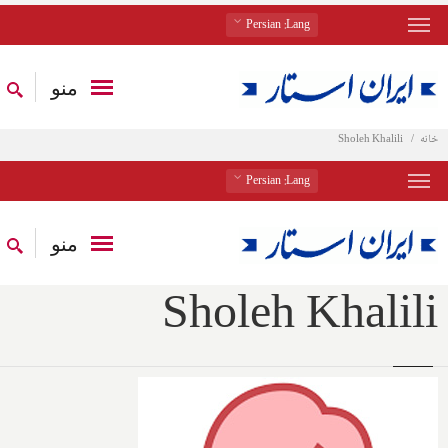
: Persian
Lang
منو
خانه
Sholeh Khalili
: Persian
Lang
منو
Sholeh Khalili