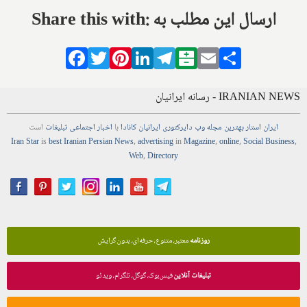
Share this with: ارسال این مطلب به
Facebook
Twitter
Pinterest
LinkedIn
Telegram
Balatarin
Email
Share
IRANIAN NEWS - رسانه ایرانیان
ایران استار
بهترین
مجله
وب
دایرکتوری
ایرانیان کانادا
با
اخبار
اجتماعی
تبلیغات
است
Iran Star
is
best Iranian Persian
News
,
advertising
in
Magazine
,
online
,
Social Business
,
Web
,
Directory
روزنامه
معتبر، متنوع، حرفه‌ای، بدون گرایش
تبلیغات آنلاین
فیس‌بوک، گوگل، تلگرام، ویدئو