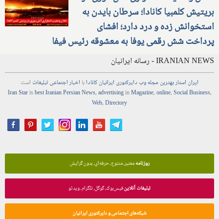
بریتیش کلمبیا کانادا؛ سرطان بایدن به
استخوانش زده و درد دارد؛ افشای
پرداخت شش رقمی یوفا به معشوقه رئیس فیفا
IRANIAN NEWS - رسانه ایرانیان
ایران استار
بهترین
مجله
وب
دایرکتوری
ایرانیان کانادا
با
اخبار
اجتماعی
تبلیغات
است
Iran Star
is
best Iranian Persian
News
,
advertising
in
Magazine
,
online
,
Social Business
,
Web
,
Directory
روزنامه
معتبر، متنوع، حرفه‌ای، بدون گرایش
تبلیغات آنلاین
فیس‌بوک، گوگل، تلگرام، ویدئو
شبکه‌های اجتماعی و دایرکتوری ایرانیان