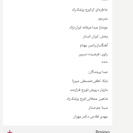
***
خاطره‌ای از:ایرج پزشک‌زاد
مترجم:
مونتاژ صدا:عرفانه ایران‌نژاد
پخش: ایران استار
آهنگساز:رامین بهنام
راوی: فرشیده نسرین
***
صدا پیشه‌گان:
بابک لطفی:شمسعلی میرزا
مازیار درویش:تورج فرازمند
شاهین محلاتی:ایرج پزشک‌زاد
سینا جم:ستار
مهدی فلاحی:دکتر مهران
Reviews