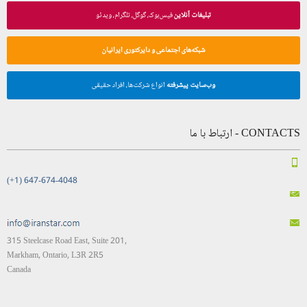
تبلیغات آنلاین
فیس‌بوک، گوگل، تلگرام، ویدئو
شبکه‌های اجتماعی و دایرکتوری ایرانیان
وب‌سایت پیشرفته
انواع شرکت‌ها، افراد حقیقی
CONTACTS - ارتباط با ما
(+1) 647-674-4048
315 Steelcase Road East, Suite 201,
Markham, Ontario, L3R 2R5
Canada