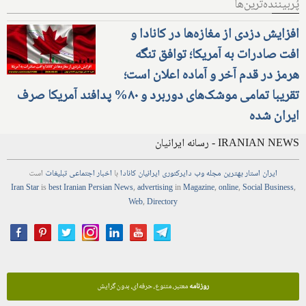
پُربیننده‌ترین‌ها
افزایش دزدی از مغازه‌ها در کانادا و
افت صادرات به آمریکا؛ توافق تنگه
هرمز در قدم آخر و آماده اعلان است؛
تقریبا تمامی موشک‌های دوربرد و ۸۰% پدافند آمریکا صرف
ایران شده
IRANIAN NEWS - رسانه ایرانیان
ایران استار
بهترین
مجله
وب
دایرکتوری
ایرانیان کانادا
با
اخبار
اجتماعی
تبلیغات
است
Iran Star
is
best Iranian Persian
News
,
advertising
in
Magazine
,
online
,
Social Business
,
Web
,
Directory
روزنامه
معتبر، متنوع، حرفه‌ای، بدون گرایش