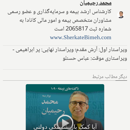
محمد رحیمیان
کارشناس ارشد بیمه و سرمایه‌گذاری و عضو رسمی
مشاوران متخصص بیمه و امور مالی کانادا به
شماره ثبت 2065817 است
www.SherkateBimeh.com
ویراستار اول: آرش مقدم؛ ویراستار نهایی: پر ابراهیمی -
ویراستاری موقت: عباس حسنلو
دیگر مطالب مرتبط
با
خذ
آیا کمک بازنشستگی دولتی