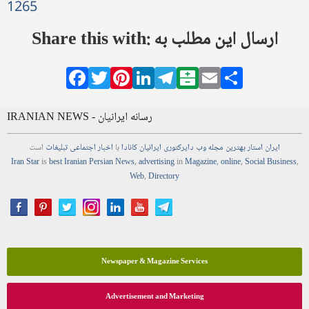
1265
Share this with: ارسال این مطلب به
Facebook
Twitter
Pinterest
LinkedIn
Telegram
Balatarin
Email
Share
IRANIAN NEWS - رسانه ایرانیان
ایران استار
بهترین
مجله
وب
دایرکتوری
ایرانیان کانادا
با
اخبار
اجتماعی
تبلیغات
است
Iran Star
is
best Iranian Persian
News
,
advertising
in
Magazine
,
online
,
Social Business
,
Web
,
Directory
Newspaper & Magazine Services
Advertisement and Marketing