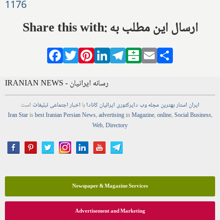
1176
Share this with: ارسال این مطلب به
Facebook
Twitter
Pinterest
LinkedIn
Telegram
Balatarin
Email
Share
IRANIAN NEWS - رسانه ایرانیان
ایران استار
بهترین
مجله
وب
دایرکتوری
ایرانیان کانادا
با
اخبار
اجتماعی
تبلیغات
است
Iran Star
is
best Iranian Persian
News
,
advertising
in
Magazine
,
online
,
Social Business
,
Web
,
Directory
Newspaper & Magazine Services
Advertisement and Marketing