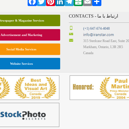
Facebook
Twitter
Pinterest
LinkedIn
Telegram
Balatarin
Email
Share
CONTACTS - ارتباط با ما
Newspaper & Magazine Services
(+1) 647-674-4048
Advertisement and Marketing
315 Steelcase Road East, Suite 2
Markham, Ontario, L3R 2R5
Social Media Services
Canada
Website Services