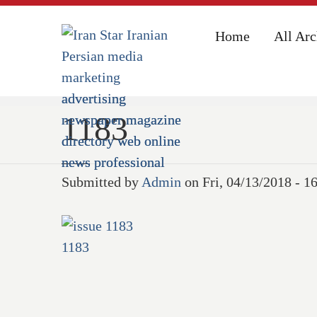
Home
Home
All Arc
All Arc
Home
1183
1183
Submitted by
Admin
on Fri, 04/13/2018 - 1
1183