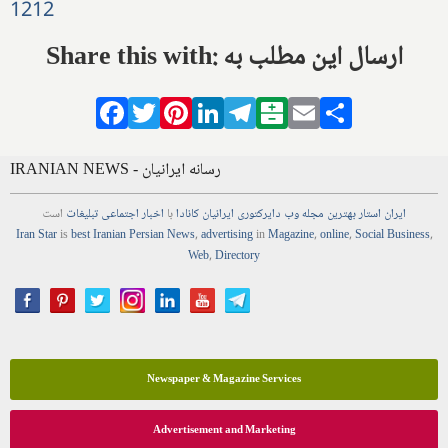
1212
Share this with: ارسال این مطلب به
Facebook
Twitter
Pinterest
LinkedIn
Telegram
Balatarin
Email
Share
IRANIAN NEWS - رسانه ایرانیان
ایران استار
بهترین
مجله
وب
دایرکتوری
ایرانیان کانادا
با
اخبار
اجتماعی
تبلیغات
است
Iran Star
is
best Iranian Persian
News
,
advertising
in
Magazine
,
online
,
Social Business
,
Web
,
Directory
Newspaper & Magazine Services
Advertisement and Marketing