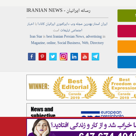
IRANIAN NEWS - رسانه ایرانیان
ایران استار
بهترین
مجله
وب
دایرکتوری
ایرانیان کانادا
با
اخبار
اجتماعی
تبلیغات
است
Iran Star
is
best Iranian Persian
News
,
advertising
in
Magazine
,
online
,
Social Business
,
Web
,
Directory
Copyright © Best Iranian Persian Canadian news ads media