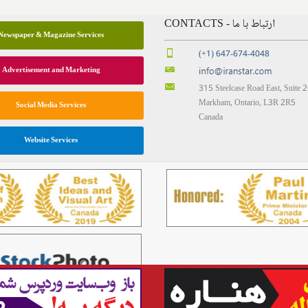
CONTACTS - ارتباط با ما
Newspaper & Magazine Services
(+1) 647-674-4048
Advertisement and Marketing
315 Steelcase Road East, Suite 
Markham, Ontario, L3R 2R5
Social Media Services
Canada
Website Services