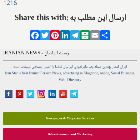
1216
Share this with: ارسال این مطلب به
Facebook
Twitter
Pinterest
LinkedIn
Telegram
Balatarin
Email
Share
IRANIAN NEWS - رسانه ایرانیان
ایران استار
بهترین
مجله
وب
دایرکتوری
ایرانیان کانادا
با
اخبار
اجتماعی
تبلیغات
است
Iran Star
is
best Iranian Persian
News
,
advertising
in
Magazine
,
online
,
Social Business
,
Web
,
Directory
Newspaper & Magazine Services
Advertisement and Marketing