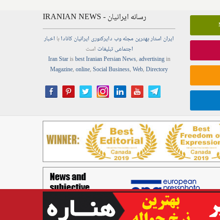
IRANIAN NEWS - رسانه ایرانیان
ایران استار
بهترین
مجله
وب
دایرکتوری
ایرانیان کانادا
با
اخبار
اجتماعی
تبلیغات
است
Iran Star
is
best Iranian Persian
News
,
advertising
in
Magazine
,
online
,
Social Business
,
Web
,
Directory
Copyright © Best Iranian Persian Canadian news ads media