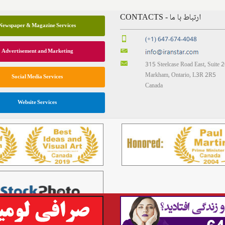
CONTACTS - ارتباط با ما
Newspaper & Magazine Services
(+1) 647-674-4048
Advertisement and Marketing
315 Steelcase Road East, Suite 
Markham, Ontario, L3R 2R5
Social Media Services
Canada
Website Services