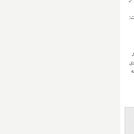
ت:
ر
وی
فته