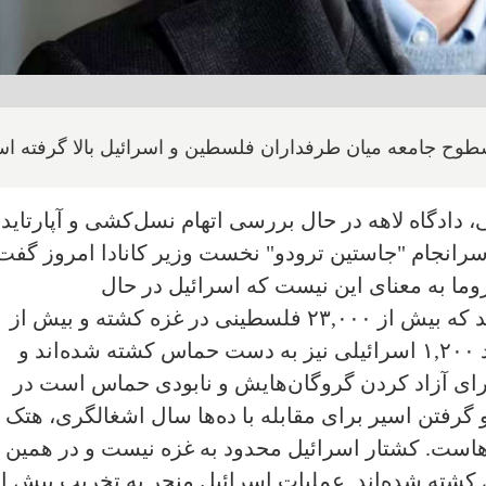
ح جامعه میان طرفداران فلسطین و اسرائیل بالا گرفته ا
، دادگاه لاهه در حال بررسی اتهام نسل‌کشی و آپارتاید
رانجام "جاستین ترودو" نخست وزیر کانادا امروز گفت 
زوما به معنای این نیست که اسرائیل در حال
نسل‌کشی‌ست". آخرین آمار نشان می‌دهد که بیش از ۲۳,۰۰۰ فلسطینی در غزه کشته و بیش از
۵۸,۰۰۰ نفر دیگر نیز زخمی شده‌اند. حدود ۱,۲۰۰ اسرائیلی نیز به دست حماس کشته شده‌اند و
رای آزاد کردن گروگان‌هایش و نابودی حماس است در
گرفتن اسیر برای مقابله با ده‌ها سال اشغالگری، هتک
ت. کشتار اسرائیل محدود به غزه نیست و در همین اث
 کشته شده‌اند. عملیات اسرائیل منجر به تخریب بیش از