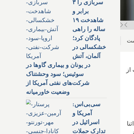
سربازی را ۳
برابر و
شاهدخت ۱۹
ساله را راهی
پادگان کرد؛
ست
خشکسالی در
آلمان، آتش
در یونان و بیماری گاوها در
از
سوئیس؛ سود وحشتناک
شرکت‌های نفتی آمریکا از
وضعیت خاورمیانه
سی‌بی‌اس:
آمریکا و
اسرائیل در
نا
تدارک حملات