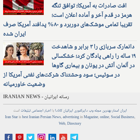
افت صادرات به آمریکا؛ توافق تنگه
هرمز در قدم آخر و آماده اعلان است؛
تقریبا تمامی موشک‌های دوربرد و ۸۰% پدافند آمریکا صرف
ایران شده
دانمارک سربازی را ۳ برابر و شاهدخت
۱۹ ساله را راهی پادگان کرد؛ خشکسالی
در آلمان، آتش در یونان و بیماری گاوها
در سوئیس؛ سود وحشتناک شرکت‌های نفتی آمریکا از
وضعیت خاورمیانه
IRANIAN NEWS - رسانه ایرانیان
ایران استار
بهترین
مجله
وب
دایرکتوری
ایرانیان کانادا
با
اخبار
اجتماعی
تبلیغات
است
Iran Star
is
best Iranian Persian
News
,
advertising
in
Magazine
,
online
,
Social Business
,
Web
,
Directory