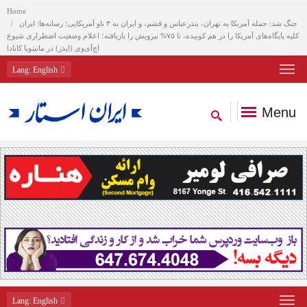
Home
جنگ شد: حمله آمریکا به تهران، بندرعباس و قشم، و ایران به ۳ ناو آمریکایی؛ رسانه‌ها: ایران
کلیه پایگاه‌های آمریکا را در هم کوبیده، تا ۷۵% نیرویش را بازیافته؛ اعلام وضعیت اضطراری شیوع
اچ‌آی‌وی (ایدز) در مانیتوبا کانادا
Lang
: English
Menu
Lang
: English