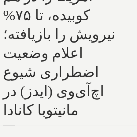
کوبیده، تا ۷۵%
نیرویش را بازیافته؛
اعلام وضعیت
اضطراری شیوع
اچ‌آی‌وی (ایدز) در
مانیتوبا کانادا