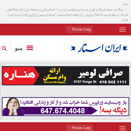
خانه
جنگ شد: حمله آمریکا به تهران، بندرعباس و قشم، و ایران به ۳ ناو آمریکایی؛ رسانه‌ها: ایران کلیه پایگاه‌های
آمریکا را در هم کوبیده، تا ۷۵% نیرویش را بازیافته؛ اعلام وضعیت اضطراری شیوع اچ‌آی‌وی (ایدز) در مانیتوبا
کانادا
: Persian
Lang
منو
: Persian
Lang