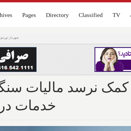
hives
hives
Pages
Pages
Directory
Directory
Classified
Classified
TV
TV
شهردار تورنتو
 کمک نرسد مالیات سنگ
خدمات در 