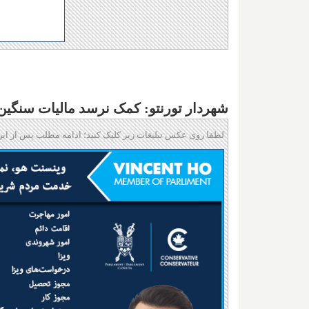
شهردار تورنتو: کمک نرسد مالیات سنگین
لطفا روی عکس تبلیغات زیر کلیک کنید؛ ادامه مطلب پس از این