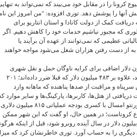
وع کرونا را در مقابل خود می‌بیند که نمی‌تواند به تنهایی
ش آنها را پوشش دهد. توری افزوده: "من امروز این نام
دریافت کمک از دولت کانادا و استان انتاریو برای
وری که مجبور نباشیم خدمات خود را کاهش دهیم. اگر
اتی عظیمی که نمی‌توانند از عهده آن برآیند یا
به از دست رفتن هزاران شغل می‌شود مواجه خواهند
دها را چنین برشمرد: ۱۲۳ میلیون دلار اضافی برای کرایه‌ ناوگان حمل و نقل شهری
"تی‌تی‌سی" که نسبتا خالی جابجا می‌شوند، علاوه بر ۴۸۳ میلیون دلار که قبلا ضرر داده‌اند؛ ۲۰۱
 سرپناه و مراقبت از صدها پناهنده که ماهانه وارد
هش مالیات دریافتی از هتل‌ها، کاربرها، پارکینگ‌ها و سایر موارد که
نتیجه مستقیم کرونا هستند. او گفت که تورنتو امسال با کسری بودجه عملیاتی ۸۱۵ میلیون دلاری
ع کروناست؛ در همین حال، او گفت که این شهر ممکن
ست با فشارهای بودجه‌ای نزدیک به ۱.۵ بیلیون دلار در سال آینده روبرو شود، قبل از اینکه هرگو
ی دیگری را به حساب آورد. توری خاطرنشان کرد که میزا