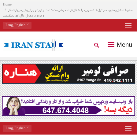
Home
سقوط دمشق و منبج، اسرائیل خاک سوریه را اشغال کرد؛ محیط‌زیست کانادا: در تورنتو باران یخی می‌بارد؛ دلار
و یورو در مقابل ریال رکورد شکستند
Lang
: English
Menu
Lang
: English