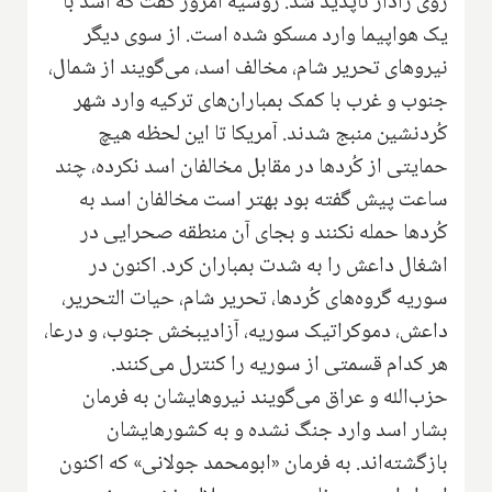
روی رادار ناپدید شد. روسیه امروز گفت که اسد با
یک هواپیما وارد مسکو شده است. از سوی دیگر
نیروهای تحریر شام، مخالف اسد، می‌گویند از شمال،
جنوب و غرب با کمک بمباران‌های ترکیه وارد شهر
کُردنشین منبج شدند. آمریکا تا این لحظه هیچ
حمایتی از کُردها در مقابل مخالفان اسد نکرده، چند
ساعت پیش گفته بود بهتر است مخالفان اسد به
کُردها حمله نکنند و بجای آن منطقه صحرایی در
اشغال داعش را به شدت بمباران کرد. اکنون در
سوریه گروه‌های کُردها، تحریر شام، حیات التحریر،
داعش، دموکراتیک سوریه، آزادیبخش جنوب، و درعا،
هر کدام قسمتی از سوریه را کنترل می‌کنند.
حزب‌الله و عراق می‌گویند نیروهایشان به فرمان
بشار اسد وارد جنگ نشده و به کشورهایشان
بازگشته‌اند. به فرمان «ابومحمد جولانی» که اکنون