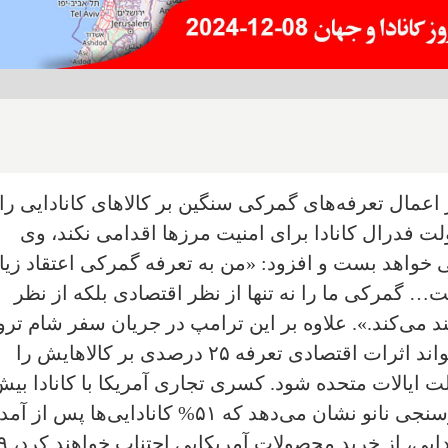
ر اعمال تعرفه‌های گمرکی سنگین بر کالاهای کانادایی را
ت فدرال کانادا برای امنیت مرزها اقدامی نکند، وی
ادایی خواهد بست و افزود: «من به تعرفه گمرکی اعتقاد زی
ت… گمرکی ما را نه تنها از نظر اقتصادی بلکه از نظر
ند می‌کند.». علاوه بر این ترامپ در جریان سفر شام ترو
به فلوریدا به وی گفته بود که اگر کانادا نتواند اثرات اقتصادی تعرفه ۲۵ درصدی بر کالاهایش را
الت ایالات متحده شود. کسری تجاری آمریکا با کانادا بیش
۱۰۰ میلیارد دلار تخمین زده می‌شود. نظرسنجی نانو نشان می‌دهد که ۵۱% کانادایی‌ها 