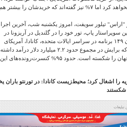
نیز گفته‌اند که چیز زیادی برای آنها تغییر نخواهد کرد اما ۷% نیز گفته‌اند که خریدشان را بیشتر هم
ر "اراس" تیلور سویفت، امروز یکشنبه شب، آخرین اجرا
ن سوپراستار پاپ، تور خود را در گلندیل در آریزونا در
مارس ۲۰۲۳ آغاز کرد و از آن زمان تاکنون ۱۴۹ برنامه در سراسر ایالات متحده، کانادا، آمریکای
لاتین، آسیا و اقیانوسیه و اروپا اجرا کرده که برایش در مجموع حدود ۲.۲ میلیارد دلار درآمد داشته
است. این رقم درآمد رکورد کل تورهای جهان را شکسته است. حدود ۹۵% کنسرت‌رونده‌
را اشغال کرد؛ محیط‌زیست کانادا: در تورنتو باران ی
د شکستند
 تبلیغات