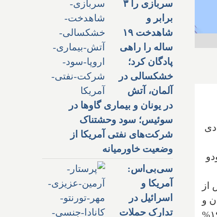
سربازی را ۳
برابر و
شاهدخت ۱۹
ساله را راهی
پادگان کرد؛
خشکسالی در
آلمان، آتش
در یونان و بیماری گاوها در
سوئیس؛ سود وحشتناک
ادی
شرکت‌های نفتی آمریکا از
وضعیت خاورمیانه
دو
سی‌بی‌اس:
آمریکا و
 از
اسرائیل در
پس از آمدن و
تدارک حملات
گمرکی بستن ترامپ روی محصولات کانادایی، از خرید محصولات آمریکایی اجتناب خواهند کرد، ۱۹%