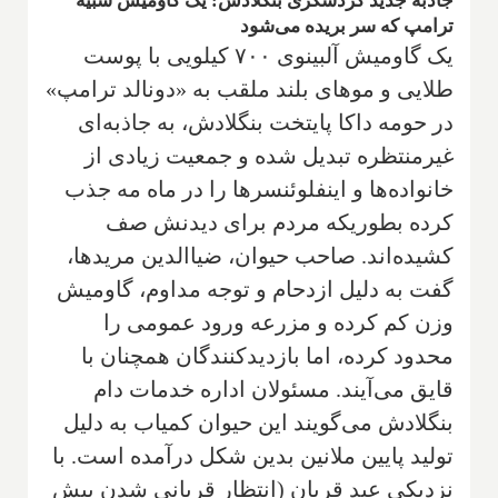
جاذبه جدید گردشگری بنگلادش: یک گاومیش شبیه
ترامپ که سر بریده می‌شود
یک گاومیش آلبینوی ۷۰۰ کیلویی با پوست
طلایی و موهای بلند ملقب به «دونالد ترامپ»
در حومه داکا پایتخت بنگلادش، به جاذبه‌ای
غیرمنتظره تبدیل شده و جمعیت زیادی از
خانواده‌ها و اینفلوئنسرها را در ماه مه جذب
کرده بطوریکه مردم برای دیدنش صف
کشیده‌اند. صاحب حیوان، ضیاالدین مریدها،
گفت به دلیل ازدحام و توجه مداوم، گاومیش
وزن کم کرده و مزرعه ورود عمومی را
محدود کرده، اما بازدیدکنندگان همچنان با
قایق می‌آیند. مسئولان اداره خدمات دام
بنگلادش می‌گویند این حیوان کمیاب به دلیل
تولید پایین ملانین بدین شکل درآمده است. با
نزدیکی عید قربان (انتظار قربانی شدن بیش