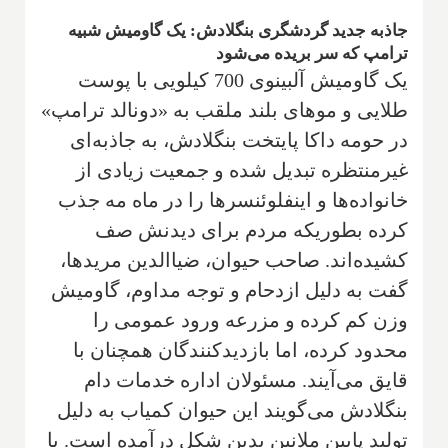
جاذبه جدید گردشگری بنگلادش: یک گاومیش شبیه
ترامپ که سر بریده می‌شود
یک گاومیش آلبینوی 700 کیلویی با پوست
طلایی و موهای بلند ملقب به «دونالد ترامپ»
در حومه داکا پایتخت بنگلادش، به جاذبه‌ای
غیرمنتظره تبدیل شده و جمعیت زیادی از
خانواده‌ها و اینفلوئنسرها را در ماه مه جذب
کرده بطوریکه مردم برای دیدنش صف
کشیده‌اند. صاحب حیوان، ضیاالدین مریدها،
گفت به دلیل ازدحام و توجه مداوم، گاومیش
وزن کم کرده و مزرعه ورود عمومی را
محدود کرده، اما بازدیدکنندگان همچنان با
قایق می‌آیند. مسئولان اداره خدمات دام
بنگلادش می‌گویند این حیوان کمیاب به دلیل
تولید پایین ملانین بدین شکل درآمده است. با