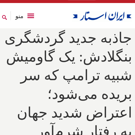
منو
جاذبه جدید گردشگری
بنگلادش: یک گاومیش
شبیه ترامپ که سر
بریده می‌شود؛
اعتراض شدید جهان
به رفتار شرم‌آور