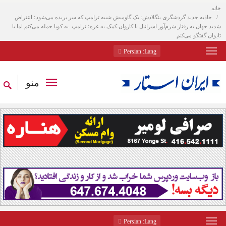
خانه
جاذبه جدید گردشگری بنگلادش: یک گاومیش شبیه ترامپ که سر بریده می‌شود؛ اعتراض
شدید جهان به رفتار شرم‌آور اسرائیل با کاروان کمک به غزه؛ ترامپ: به کوبا حمله می‌کنم اما با
تایوان گفتگو می‌کنم
: Persian
Lang
منو
: Persian
Lang