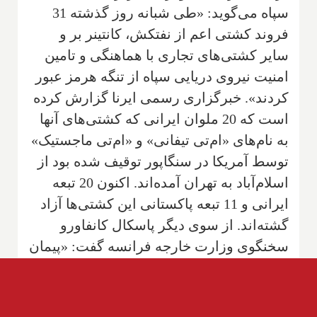
سپاه می‌گوید: «طی شبانه روز گذشته 31
فروند کشتی اعم از نفتکش، کانتینر بر و
سایر کشتی‌های تجاری با هماهنگی و تامین
امنیت نیروی دریایی سپاه از تنگه هرمز عبور
کردند». خبرگزاری رسمی ایرنا گزارش کرده
است که 20 ملوان ایرانی که کشتی‌های آنها
به نام‌های «ام‌تی تیفانی» و «ام‌تی ماجستیک»
توسط آمریکا در سنگاپور توقیف شده بود از
اسلام‌آباد به تهران آمده‌اند. اکنون 20 تبعه
ایرانی و 11 تبعه پاکستانی این کشتی‌ها آزاد
گشته‌اند. از سوی دیگر پاسکال کانفاورو
سخنگوی وزارت خارجه فرانسه گفت: «پیمان
آتلانتیک شمالی (ناتو) مربوط به آتلانتیک
شمالی است. این ائتلاف نه از نظر هدف و نه
در عمل، مناسب آن نیست که بر موضوعی