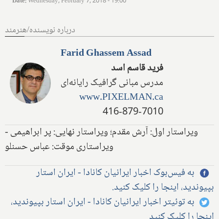
Date
:
Wednesday, February 7, 2018 - 19:00
درباره نویسنده/هنرمند
Farid Ghassem Assad
فرید قاسم اسد
مدرس مبانی گرافیک رایانه‌ای
www.PIXELMAN.ca
416-879-7010
ویراستار اول: آرش مقدم؛ ویراستار نهایی: پر ابراهیمی -
ویراستاری موقت: عباس حسنلو
به فیس‌بوک اخبار ایرانیان کانادا - ایران استار
بپیوندید، اینجا را کلیک کنید.
به توئیتر اخبار ایرانیان کانادا - ایران استار بپیوندید،
اینجا را کلیک کنید