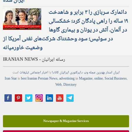
ایران شده
دانمارک سربازی را ۳ برابر و شاهدخت
۱۹ ساله را راهی پادگان کرد؛ خشکسالی
در آلمان، آتش در یونان و بیماری گاوها
در سوئیس؛ سود وحشتناک شرکت‌های نفتی آمریکا از
وضعیت خاورمیانه
IRANIAN NEWS - رسانه ایرانیان
ایران استار
بهترین
مجله
وب
دایرکتوری
ایرانیان کانادا
با
اخبار
اجتماعی
تبلیغات
است
Iran Star
is
best Iranian Persian
News
,
advertising
in
Magazine
,
online
,
Social Business
,
Web
,
Directory
Newspaper & Magazine Services