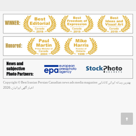
Copyright © Best Iranian Persian Canadian news ads media magazine بهترین رسانه ایرانی کانادایی
اخبار آگهی ایرانیان, 2026