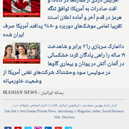
افزایش دزدی از مغازه‌ها در کانادا و
افت صادرات به آمریکا؛ توافق تنگه
هرمز در قدم آخر و آماده اعلان است؛
تقریبا تمامی موشک‌های دوربرد و ۸۰% پدافند آمریکا صرف
ایران شده
دانمارک سربازی را ۳ برابر و شاهدخت
۱۹ ساله را راهی پادگان کرد؛ خشکسالی
در آلمان، آتش در یونان و بیماری گاوها
در سوئیس؛ سود وحشتناک شرکت‌های نفتی آمریکا از
وضعیت خاورمیانه
IRANIAN NEWS - رسانه ایرانیان
ایران استار
بهترین
مجله
وب
دایرکتوری
ایرانیان کانادا
با
اخبار
اجتماعی
تبلیغات
است
Iran Star
is
best Iranian Persian
News
,
advertising
in
Magazine
,
online
,
Social Business
,
Web
,
Directory