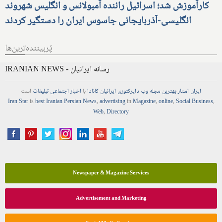
کارآموزش شد؛ اسرائیل راننده آمبولانس و انگلیس شهروند
انگلیسی-آذربایجانی جاسوس ایران را دستگیر کردند
پُربیننده‌ترین‌ها
IRANIAN NEWS - رسانه ایرانیان
ایران استار
بهترین
مجله
وب
دایرکتوری
ایرانیان کانادا
با
اخبار
اجتماعی
تبلیغات
است
Iran Star
is
best Iranian Persian
News
,
advertising
in
Magazine
,
online
,
Social Business
,
Web
,
Directory
Newspaper & Magazine Services
Advertisement and Marketing