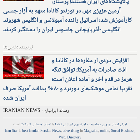
پالایشگاه‌های ایران هستند؛ پرستار،
آرمین عزیزی مهر، در تورنتو کانادا متهم به آزار جنسی
کارآموزش شد؛ اسرائیل راننده آمبولانس و انگلیس شهروند
انگلیسی-آذربایجانی جاسوس ایران را دستگیر کردند
پُربیننده‌ترین‌ها
افزایش دزدی از مغازه‌ها در کانادا و
افت صادرات به آمریکا؛ توافق تنگه
هرمز در قدم آخر و آماده اعلان است؛
تقریبا تمامی موشک‌های دوربرد و ۸۰% پدافند آمریکا صرف
ایران شده
IRANIAN NEWS - رسانه ایرانیان
ایران استار
بهترین
مجله
وب
دایرکتوری
ایرانیان کانادا
با
اخبار
اجتماعی
تبلیغات
است
Iran Star
is
best Iranian Persian
News
,
advertising
in
Magazine
,
online
,
Social Business
,
Web
,
Directory