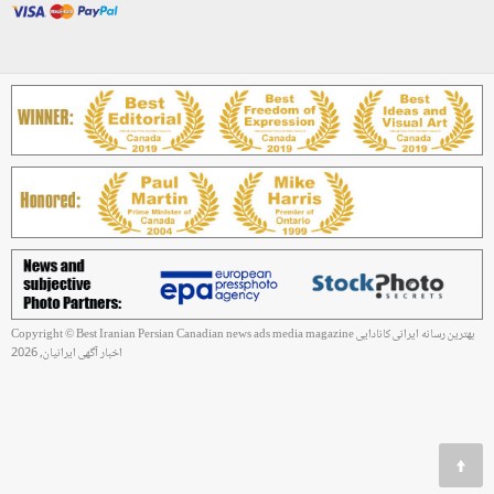
Copyright © Best Iranian Persian Canadian news ads media magazine بهترین رسانه ایرانی کانادایی
اخبار آگهی ایرانیان, 2026