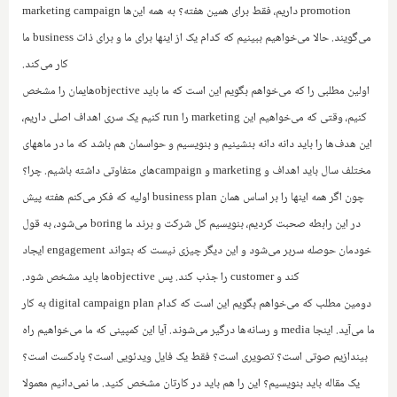
promotion
داریم، فقط برای همین هفته؟ به همه این‌ها
marketing campaign
می‌گویند. حالا می‌خواهیم ببینیم که‌ کدام یک‌ از اینها برای ما و برای ذات
business
ما
کار می‌کند.
‌اولین مطلبی را که می‌خواهم بگویم این است که ما باید
objective
هایمان را مشخص
کنیم، وقتی که می‌خواهیم این
marketing
‌ را
run
کنیم یک سری اهداف ‌اصلی داریم،
این هدف‌ها را باید دانه دانه بنشینیم و بنویسیم و حواسمان هم باشد که ما در ماههای
مختلف سال باید اهداف و
marketing
و
campaign
های متفاوتی داشته باشیم. چرا؟
چون اگر همه اینها را بر اساس همان
business plan
اولیه که فکر می‌کنم هفته پیش
در این رابطه صحبت کردیم، بنویسیم کل شرکت و برند ما
boring
می‌شود، به قول
خودمان حوصله سربر می‌شود و این دیگر چیزی نیست که بتواند
engagement
ایجاد
کند و
customer
را جذب کند. پس
objective
ها باید مشخص شود.
‌دومین مطلب که می‌خواهم بگویم این است که کدام
digital campaign plan
به کار
ما می‌آید. اینجا
media
و رسانه‌ها درگیر می‌شوند. آیا این کمپینی که ما می‌خواهیم راه
بیندازیم صوتی است؟ تصویری است؟ فقط یک فایل ویدئویی است؟ پادکست است؟
یک مقاله باید بنویسیم؟ این را هم باید در کارتان مشخص کنید. ما نمی‌دانیم معمولا