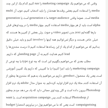
وقتی که می‌خواهیم یک
marketing campaign
را
run
کنیم کدام یک از این چند
media
را استفاده کنیم، بعضی وقت‌ها همه‌شان را باید انتخاب کنیم، خوب آن
multi
media
است. عموما وقتی
target audience
ما
generation z
است یا
generation
alpha
است باید از هر چهار
media
استفاده کنیم‌. چهار
media
را در ویدئوهای قبلی
بارها گفته‌ایم
text
، متن، تصویر
video
و صوت. ولی بعضی از کمپین‌ها هستند که
خیلی خاص هستند و دیگر نمی‌توانیم همه اینها را
involve
کنیم و باید خیلی دقیق
بدانیم که می‌خواهیم از کدام یک از این رسانه‌ها استفاده کنیم تا درست مشتری‌ها را
lead
کنیم، هدایت کنیم به آن
landing page
ی که داریم.‌
مطلب بعدی که می‌خواهیم بگوییم این است که چه نوع
type
یا چه نوعی از
marketing campaign
را باید اجرا کنیم؟‌ یا ما کمپینی که داریم یک کمپین آموزشی
است، یعنی یک محصول،
product
ی داریم می‌خواهیم یاد بدهیم که مشتری‌ها چطور از
آن استفاده کنند، مثلا یک نرم افزار تولید‌ کرده‌ایم. به عنوان مثال
adobe
یک نرم افزار
Photoshop
بیرون داده است و کلی ویدئوی مجانی دارد که یاد می‌دهد مردم چطور
از
Photoshop
استفاده کنند، پس
acquisition campaign
است. یا
want
rising
campaign
است یعنی که ما می‌خواهیم پول در بیاوریم، انحصارا
budget