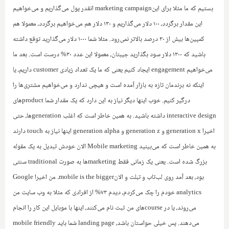
بستیم که ما مثلا برای این‌
marketing campaign
انقدر پول می‌گذاریم و می‌خواهیم
این مقدار برگردد، ۱۰۰ دلار می‌گذاریم و ۱۳۰ دلار هم می‌خواهیم برگردد، معمولا هم
کمپین‌ها بیش از ۳۰ درصد بالاتر نمی‌رود. مثلا شما ۱۰۰۰ دلار می‌گذارید توقع داشته
باشید که ۱۳۰۰ دلار سود بگذارید جیبتان، معمولا این عدد ۳۰% درست است. بعد ما
می‌خواهیم
engagement
ایجاد کنیم یعنی که ما یک تعداد زیادی
customer
داریم، یا
اینکه نه برندمان تازه به بازار آمده است و هیچی ندارد و می‌خواهیم مشتری‌ها را
درگیر کنیم. خوب اینها دیگر نیاز به این دارد که یک مقدار شما
product
های
interactive design
داشته باشید. به همین خاطر است که اغلب
generation
ها، حتی
اخیرا
generation x
و
generation z
و
generation alpha
اینها نیاز به
touch
دارند
به همین خاطر است که می‌بینید
Mobile marketing
الان خودش تبدیل به یک مقوله
بزرگ شده است. یعنی یک زمانی فقط
marketing
ها به صورت
traditional
سنتی
بود، بعد آمد روی لب‌تاب و تبلت و الان‌
mobile is the bigger
. من اخیرا
Google
analytics
خودم را چک می‌کردم، دیدم ۷۳% از افرادی که مثلا به وب سایت من
می‌روند، یا در
course
های من ثبت نام می‌کنند، اینها با موبایل این کار را انجام
می‌دهند. پس خیلی حواستان باشد،
landing page
شما باید
mobile friendly