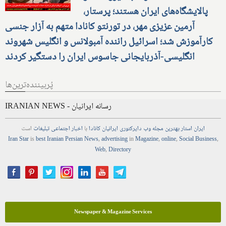
پالایشگاه‌های ایران هستند؛ پرستار،
آرمین عزیزی مهر، در تورنتو کانادا متهم به آزار جنسی
کارآموزش شد؛ اسرائیل راننده آمبولانس و انگلیس شهروند
انگلیسی-آذربایجانی جاسوس ایران را دستگیر کردند
پُربیننده‌ترین‌ها
IRANIAN NEWS - رسانه ایرانیان
ایران استار
بهترین
مجله
وب
دایرکتوری
ایرانیان کانادا
با
اخبار
اجتماعی
تبلیغات
است
Iran Star
is
best Iranian Persian
News
,
advertising
in
Magazine
,
online
,
Social Business
,
Web
,
Directory
Newspaper & Magazine Services