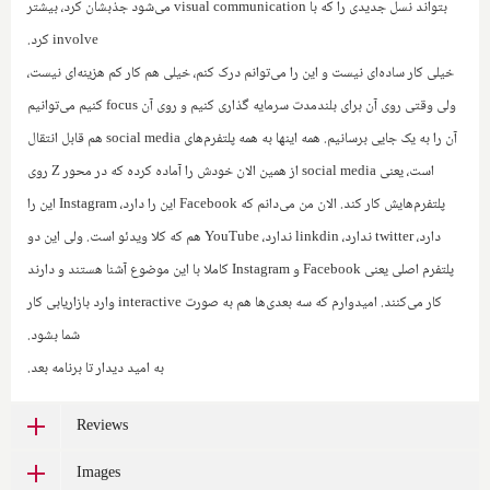
بتواند نسل جدیدی را که با
visual communication
می‌شود جذبشان کرد، بیشتر
involve
کرد.‌
خیلی کار ساده‌ای نیست و این را می‌توانم درک کنم، خیلی هم کار کم هزینه‌ای نیست،
ولی وقتی روی آن برای بلندمدت سرمایه گذاری کنیم و روی آن
focus
کنیم می‌توانیم
آن را به یک جایی برسانیم. همه اینها به همه پلتفرم‌های
social media
هم قابل انتقال
است، یعنی
social media
از همین الان خودش را آماده کرده که در محور
Z
روی
پلتفرم‌هایش کار کند. الان من می‌دانم که
Facebook
این را دارد،
Instagram
این را
دارد،
twitter
ندارد،
linkdin
ندارد،
YouTube
هم که کلا ویدئو است.‌ ولی این دو
پلتفرم اصلی یعنی
Facebook
و
Instagram
کاملا با این موضوع آشنا هستند و دارند
کار می‌کنند. امیدوارم که سه بعدی‌ها هم به ‌صورت
interactive
وارد بازاریابی کار
شما بشود.
‌به امید دیدار تا برنامه بعد.
Reviews
Images