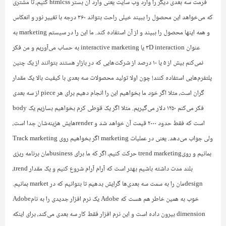
فرمت سه بعدی دیگر را وارد وب سایت یعنی وارد آن بستر
htmlcss
کنیم، تا مشتری
که می‌خواهد این محصول را ببیند خیلی راحت بتواند ۳۶۰ درجه با تغییر نور و انعکاس
و همه اینها محصول را ببیند و از آن استفاده کند. ما این را در سیستم
marketing
به
عنوان
۳D interaction
یا
interactive marketing
به حساب می‌آوریم و من فکر
نمی‌کنم بیش از ۵ یا ۱۰ درصد از شرکت‌هایی که در بازار هستند بتوانند از یک چنین
پلتفرم‌هایی استفاده کنند! چون اولا تولید محصولات سه بعدی با کیفیت بالا یک مقدار
گران است، مثلا اگر خود ما بخواهیم این را انجام دهیم برای هر
piece
از سه بعدی
فکر می‌کنم ۱۲۵۰ دلار می‌گیریم. مثلا اگر یک قوطی کرم بخواهیم بسازیم یک
body
است که فقط حدود ۲۰۰۰ قیمت آن خواهد شد و
render
هایش هزینه‌شان جدا است،
ولی جواب می‌دهد. یعنی در عملیات
marketing
اگر بخواهیم روی
Track marketing
بمانیم و روی‌
trend marketing
حرکت کنیم، اگر که ما برای
business
مان برنامه ریزی
بلند مدت داشته باشیم بهتر است که آرام آرام شروع کنیم و یک مقدار
trend
،
design
مان را به سمت سه بعدی‌ها گرایش بدهیم تا بتوانیم که در
market
بمانیم.
خوب به همین خاطر هم هست که
Adobe
یک نرم افزار جدیدی را به نام‌
Adobe
dimension
بیرون داده است و این نرم افزار فقط کار سه بعدی می‌کند، برای اینکه