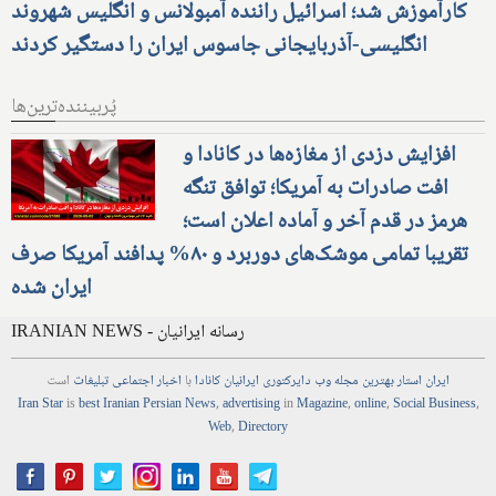
کارآموزش شد؛ اسرائیل راننده آمبولانس و انگلیس شهروند
انگلیسی-آذربایجانی جاسوس ایران را دستگیر کردند
پُربیننده‌ترین‌ها
افزایش دزدی از مغازه‌ها در کانادا و
افت صادرات به آمریکا؛ توافق تنگه
هرمز در قدم آخر و آماده اعلان است؛
تقریبا تمامی موشک‌های دوربرد و ۸۰% پدافند آمریکا صرف
ایران شده
IRANIAN NEWS - رسانه ایرانیان
ایران استار
بهترین
مجله
وب
دایرکتوری
ایرانیان کانادا
با
اخبار
اجتماعی
تبلیغات
است
Iran Star
is
best Iranian Persian
News
,
advertising
in
Magazine
,
online
,
Social Business
,
Web
,
Directory