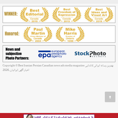
Copyright © Best Iranian Persian Canadian news ads media magazine بهترین رسانه ایرانی کانادایی
اخبار آگهی ایرانیان, 2026