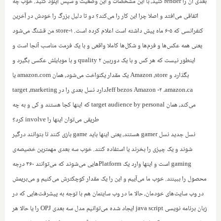
بعدی آن را
render
کنید، با این مشخصات و این وضعیت و سپس آپلود کنید. خوب چه
اتفاقی می‌افتد و اصلا چرا این کار را می‌کند؟ دو تا دلیل بزرگ را خودش در آخرین
کنفرانسی که ۵-۶ ماه پیش داشته است اعلام کرده است. ۱-
store
من قشنگ می‌شود
یعنی همه عکس‌ها و فرم‌ها و شکل‌ها کاملا واقعی و با یک فرمت مناسب آنجا است و
اینطور نیست که هر کس و با یک دوربین ۲
quality
و با موبایلش عکسی بگیرد و
بگذارد و
store
،
Amazon
یک مقدار یکنواخت می‌شود، همان
amazon.com
یا
amazon.ca
. ۲-
Jeff bezos Amazon
دارد نسل بعدی را در
marketing
،
target
می‌کند، همان
target audience by personal
که اینها کجا هستند و کی و به چه
طریقی می‌توان اینها را
involve
کرد؟
‌نسل جدید‌ نسل
gamer
هستند، یعنی اینها باید
game
بازی کنند تا بتوانند درگیر
شوند و یک چیزی را بخرند یا استفاده کنند. خوب سه بعدی مهمترین خصیصه‌ی
gaming
است و اینها وارد یک
Platform
هایی می‌شوند که می‌توانند ۳۶۰ درجه
محصول را ببینند. خوب ما می‌آییم و این را یک مقدار کوچکترش می‌کنیم و می‌بریمش
در وب سایت‌های خودمان، حالا ما در وب سایتمان هم با توجه به پیشرفت‌هایی که در
زبان برنامه نویسی
java script
ایجاد شده می‌توانیم مدل سه بعدی
OPJ
را یا حالا هر