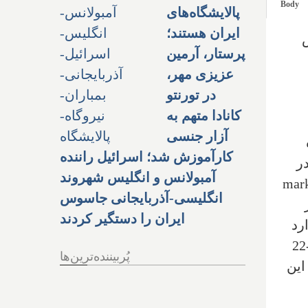
Body
پالایشگاه‌های
ایران هستند؛
پرستار، آرمین
عزیزی مهر،
در تورنتو
کانادا متهم به
آزار جنسی
کارآموزش شد؛ اسرائیل راننده
در
آمبولانس و انگلیس شهروند
mark
انگلیسی-آذربایجانی جاسوس
ایران را دستگیر کردند
رد
، یعنی کسانی که سال 2000 به بعد به دنیا آمده‌اند و الان حدود 21-22
پُربیننده‌ترین‌ها
این
ی