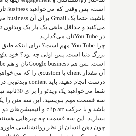
است، پس وقتی که می‌خواهید
Business
تان
باشید، حتما یک
Gmail
برای آن
business
می‌
می‌کنید و حداقل ماهی یک بار یک ویدئوی 
در
You Tube
تان می‌گذارید.
‌چرا
You Tube
مهم است؟ برای‌ اینکه طبق
بزرگ دنیا است. پس اولی چه بود؟ خود
gle
است. پس هم
Google business
تان و هم
be
آن مقدار
client
یا
custom
ی را که می‌خواهی
درست انجام دهید، باید
content
ویدئویی در
شما می‌خواهید یک ویدئو را برای 30ثانیه تبلیغاتی یا
سه قسمت مهم بنویسید، این سه متن را یک نفر
باشد و با حرکت
clip art
و انیمیشن‌های دو ب
بسازید. این سه قسمت چه چیزهایی هستن
چون ذهن انسان از نظر روانشناسی طوری ط