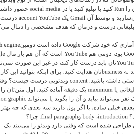
 را
Run
کنید یا تبلیغ کنید یا در
social media
حضور داشته
سازید و توسط آن
Gmail
یک
account YouTube
درست
تبلیغاتی درست و درمان که هدف مشخصی را دنبال می‌کن
 آماری که خود شرکت
Google
داده است دومین‌
h engine
Goo
بود، دومی هم
You Tube
است که آن هم باز مال
le
You Tu
تان باید درست کار کند، در غیر این صورت نمی‌تو
د به
business
تان هدایت کنید. برای اینکه بتوانید این کار 
ستی داشته باشید.
content
ویدئویی درست چیست؟ وقت
maximum
یک دقیقه آماده کنید، اول متن‌تان را
 می‌تواند بیاید و آن را بگوید یا می‌تواند
on graphic
عدی خیلی ساده، یا اگر پول دارید سه بعدی که چه بهتر 
د؟
introduction
،
body
و‌
final paragraph
. چرا؟
راحی شده است که وقتی دارد ویدئو را می‌بیند یک