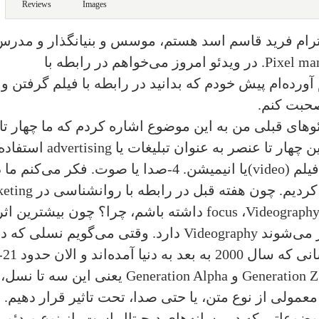
Reviews
Images
ترام فرید قاسم اسد هستم، موسس و بنیانگذار و مدرس
Pixel ma
. در ویدئو امروز می‌خواهم در رابطه با
رده‌ام پیش خودم که بدانید در رابطه با فیلم گرفتن و
صحبت کنم.
دئوهای قبلی من به این موضوع اشاره کردم که ما چهار تا
ین چهار تا عنصر به عنوان تبلیغات یا
advertising
استفاده
(video)
یا انیمیشن. 4-صدا یا صوت. فکر می‌کنم ما 
eting
Videograph
،
focus
داشته باشم، چرا؟ چون بیشترین اثر
ر می‌شوند
Videography
دارد. وقتی می‌گویم نسلی که دا
Generation Z
و
Generation Alpha
یعنی این سه تا نسل، 
عمولی از نوع متن‌، یا حتی صدا، تحت تاثیر قرار دهیم.
موضوعاتی که در رسانه‌های دیجیتال است، از نوع ویدئوی