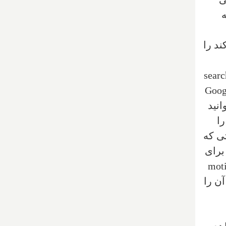
د را
searc
Goog
انید
را
ی که
 برای
moti
آن را