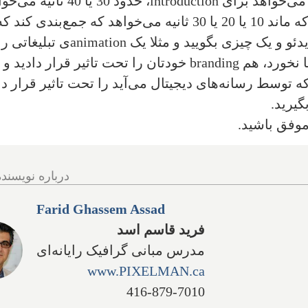
introduction
، حدود 30 یا 40 ثانیه می
یا مطلب اصلی و بقیه هر چقدر که ماند 10 یا 20 یا 30 ثانیه می‌خواهد که جمع‌بند
دئو و یک چیزی بگویید و مثلا یک
animation
ی تبلیغاتی را
 نخورد، هم
branding
خودتان را تحت تاثیر قرار دادید و 
ه توسط رسانه‌های دیجیتال می‌آید را تحت تاثیر قرار دا
گیرید.
موفق باشید.
درباره نویسنده
Farid Ghassem Assad
فرید قاسم اسد
مدرس مبانی گرافیک رایانه‌ای
www.PIXELMAN.ca
416-879-7010