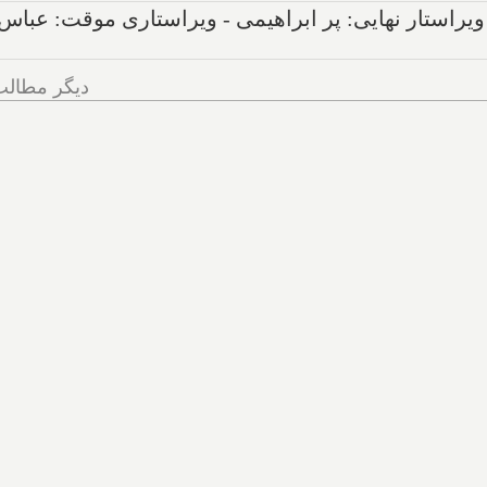
ویراستار نهایی: پر ابراهیمی - ویراستاری موقت: عباس
دیگر مطالب
اسکار بخشی از لیس
نامزدهایش را منتشر کرد
هم باربی و اپنهایمر رقی