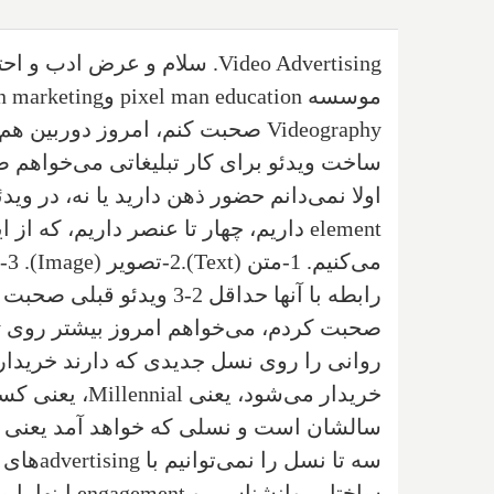
Video Advertising
. سلام و عرض ادب و اح
موسسه ‌
education
pixel man
و‌
n marketing
Videography
صحبت کنم، امروز دوربین هم آو
ساخت ویدئو برای کار تبلیغاتی می‌خواهم 
اولا نمی‌دانم حضور ذهن دارید یا نه، در وی
element
داریم، چهار تا عنصر داریم، که از ا
می‌کنیم. 1-متن
(Text)
.2-تصویر
(Image)
. 3-فیلم
رابطه با آنها حداقل 2-3 ویدئو قبلی صحبت کردیم. چون هفته قبل در رابطه با روانشناسی در
صحبت کردم، می‌خواهم امروز بیشتر روی
y
روانی را روی نسل جدیدی که دارند خریدا
خریدار می‌شود، یعنی
Millennial
سالشان است و نسلی که خواهد آمد یعنی
سه تا نسل را نمی‌توانیم با
advertising
های م
ساختار روانشناسی و
engagement
اینها با 