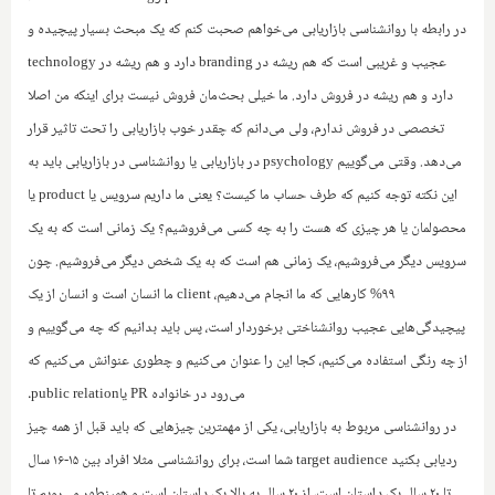
در رابطه با روانشناسی بازاریابی می‌خواهم صحبت کنم که یک مبحث بسیار پیچیده و
عجیب و غریبی است که هم ریشه در
branding
دارد و هم ریشه در
technology
دارد و هم ریشه در فروش دارد. ما خیلی بحث‌مان فروش نیست برای اینکه من اصلا
تخصصی در فروش ندارم، ولی می‌دانم که چقدر خوب بازاریابی را تحت تاثیر قرار
می‌دهد. وقتی می‌گوییم
psychology
در بازاریابی یا روانشناسی در بازاریابی باید به
این نکته توجه کنیم که طرف حساب ما کیست؟ یعنی ما داریم سرویس یا
product
یا
محصولمان یا هر چیزی که هست را به چه کسی می‌فروشیم؟ یک زمانی است که به یک
سرویس دیگر می‌فروشیم، یک زمانی هم است که به یک شخص دیگر می‌فروشیم. چون
۹۹% کارهایی که ما انجام می‌دهیم،
client
ما انسان است و انسان از یک
پیچیدگی‌هایی عجیب روانشناختی برخوردار است، پس باید بدانیم که چه می‌گوییم و
از چه رنگی استفاده می‌کنیم، کجا این را عنوان می‌کنیم و چطوری عنوانش می‌کنیم که
می‌رود در خانواده
PR
یا‌
public relation
.
در روانشناسی مربوط به بازاریابی، یکی از مهمترین چیزهایی که باید قبل از همه چیز
ردیابی بکنید
target audience
شما است، برای روانشناسی مثلا افراد بین ۱۵-۱۶ سال
تا ۲۰ سال یک داستان است، از ۲۰ سال به بالا یک داستان است و همینطور می‌رویم تا