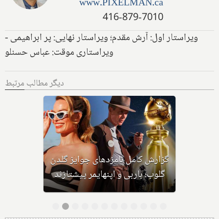
www.PIXELMAN.ca
416-879-7010
ویراستار اول: آرش مقدم؛ ویراستار نهایی: پر ابراهیمی -
ویراستاری موقت: عباس حسنلو
دیگر مطالب مرتبط
ز
و
گزارش کامل نامزدهای جوایز گلدن
گلوب؛ باربی و اپنهایمر پیشتازند