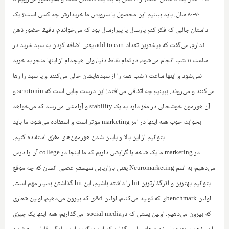
۷۰-۸۰ سال. باید ببینیم این محصول یا سرویس ما خریدارش چه کسی است؟ یک
داستان جالبی که فکر کنم پارسال یا پیرارسال بود که می‌خواندم، دقیقا حضور ذهن
ندارم، می‌گفت که بیشترین تعداد
add to cart
یعنی اضافه کردن به سبد خرید در
ساعت ۱۱ شب انجام می‌شود، در تمام نقاط دنیا، ولی هیچدام از اینها منجر به خرید
نمی‌شود و اینها ساعت ۱ شب همه را از سبدهایشان خالی می‌کنند و یا سبد را رها
می‌کنند و می‌روند. ببینیم چه اتفاقی می‌افتد! این درست جایی است که
serotonin
و
آن هورمون خوشحالی در مغز دارد به یک
stability
و آرامشی می‌رسد که می‌خواهد
بخوابد، خوب همه اینها در امر
marketing
موثر است و استفاده می‌شود، ما باید
بتوانیم از این بالا و پایین شدن هورمون‌های مغزی استفاده کنیم.
در
marketing
ما یک شاخه یا گرایشی داریم که ما اینجا در
college
آن را درس
می‌دهیم، به اسم
Neuromarketing
یعنی بازاریابی سیستم عصبی انسان که چه موقع
بتوانیم بهترین و اثرگذارترین
hit
را داشته باشیم، این
hit
گذاشتن بسیار مهم است.
اولین
benchmark
ی که تولید می‌کنیم، اولین
Ad
ی که‌ بیرون می‌دهیم، اولین شعاری
که بیرون می‌دهیم، اولین پستی که در
social media
می‌‌گذاریم، همه اینها یک چیزی