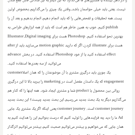
را در ذهن بیننده یا مشتری‌های ما می‌گذارد که این دیگر به این سادگی قابل جمع شدن
نیست. یعنی باید خیلی حواسمان باشد، وقتی یک چیزی را می‌گذاریم، بخصوص اولین
پست، همه تحقیقات و تفحص‌هایی را که باید انجام دهیم، انجام بدهیم و بعد آن را
publish
کنیم. خوب به همین خاطر هم است که باید از همه ابزارها‌ی طراحی به
بهترین نحو استفاده کنیم.
Photoshop
هست برای
Digital imaging
،
Illustrator
هست برای
illustrate
کردن، اگر که دارید
motion graphic
می‌سازید باید از
after
effect
استفاده کنید یا از خود
Photoshop
استفاده کنید. در بخش
advance
می‌توانید از سه بعدی‌ها استفاده کنید.
یک جوری باید درگیری مشتری با آن موضوعتان را که همان اصلا‌
customer
engagement
که یک داستان مفصل است در
marketing
را ببرید بالا تا این درگیری
روانی بین محصول یا
product
شما و مشتری ایجاد شود. همه اینها را که کنار هم
می‌گذاریم دیگر به یک بحث جدید می‌رسیم، این بحث جدید چیست؟ این بحث جدید
customer journey
است.
customer journey
یعنی اینکه اگر یک مشتری یک جایی
Ad
ما را دید چه فرایندهایی را تولید کنیم که درست بتوانیم این را هدایت کنیم به
همان جایی که می‌خواهیم و بیشتر می‌توانیم صحبت کنیم، بیشتر می‌توانیم اثرگذار‌