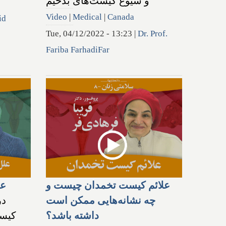
و شیوع کیست‌های بدخیم
Video
|
Medical
|
Canada
id
Tue, 04/12/2022 - 13:23
|
Dr. Prof.
Fariba FarhadiFar
علائم کیست تخمدان چیست و
عل
چه نشانه‌هایی ممکن است
در
داشته باشد؟
کیست