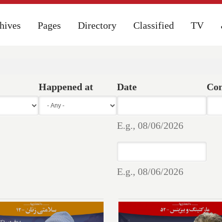
hives
hives
Pages
Pages
Directory
Directory
Classified
Classified
TV
TV
Happened at
Date
Con
Date
Date
E.g., 08/06/2026
Date
Date
E.g., 08/06/2026