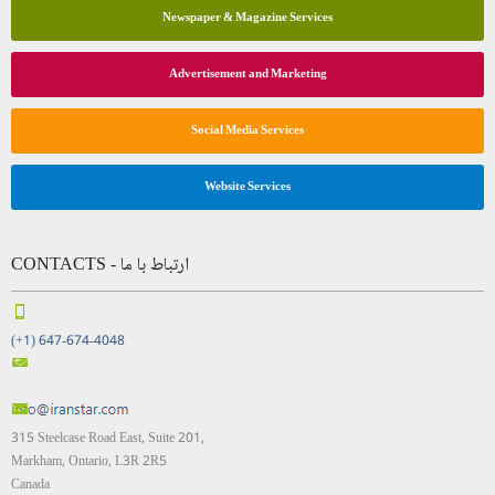
Newspaper & Magazine Services
Advertisement and Marketing
Social Media Services
Website Services
CONTACTS - ارتباط با ما
(+1) 647-674-4048
315 Steelcase Road East, Suite 201,
Markham, Ontario, L3R 2R5
Canada