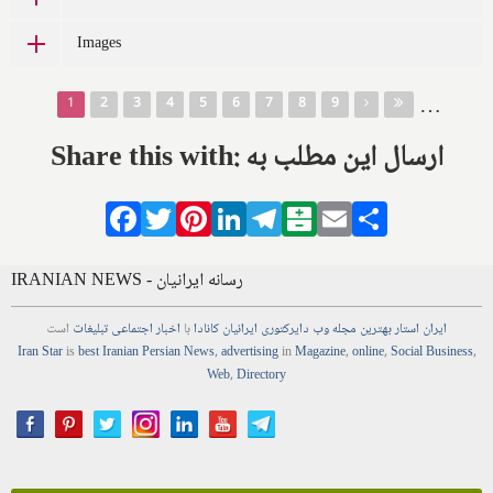
Images
Pages
…
1
2
3
4
5
6
7
8
9
Share this with: ارسال این مطلب به
Facebook
Twitter
Pinterest
LinkedIn
Telegram
Balatarin
Email
Share
IRANIAN NEWS - رسانه ایرانیان
ایران استار
بهترین
مجله
وب
دایرکتوری
ایرانیان کانادا
با
اخبار
اجتماعی
تبلیغات
است
Iran Star
is
best Iranian Persian
News
,
advertising
in
Magazine
,
online
,
Social Business
,
Web
,
Directory