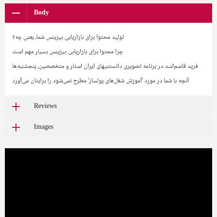
Body
تولید محتوا برای بازاریابی بیزینس شما، یعنی چه؟
چرا محتوا برای بازاریابی بیزینس بسیار مهم است
فرید قاسم‌اسد در برنامه تصویری دانستنیهای ایران استار و متخصصین، پنجشنبه‌ها
آنچه با شما در مورد 'آموزش شغل‌های پولساز' مطرح نمی‌شود را برایتان می‌آورد
Reviews
Images