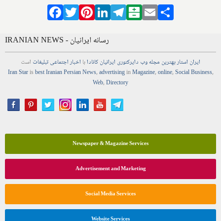
Facebook
Twitter
Pinterest
LinkedIn
Telegram
Balatarin
Email
Share
IRANIAN NEWS - رسانه ایرانیان
ایران استار
بهترین
مجله
وب
دایرکتوری
ایرانیان کانادا
با
اخبار
اجتماعی
تبلیغات
است
Iran Star
is
best Iranian Persian
News
,
advertising
in
Magazine
,
online
,
Social Business
,
Web
,
Directory
Newspaper & Magazine Services
Advertisement and Marketing
Social Media Services
Website Services