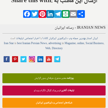
Share this with: ارسال این مطلب به
Facebook
Twitter
Pinterest
LinkedIn
Telegram
Balatarin
Email
Share
IRANIAN NEWS - رسانه ایرانیان
ایران استار
بهترین
مجله
وب
دایرکتوری
ایرانیان کانادا
با
اخبار
اجتماعی
تبلیغات
است
Iran Star
is
best Iranian Persian
News
,
advertising
in
Magazine
,
online
,
Social Business
,
Web
,
Directory
روزنامه
معتبر، متنوع، حرفه‌ای، بدون گرایش
تبلیغات آنلاین
فیس‌بوک، گوگل، تلگرام، ویدئو
شبکه‌های اجتماعی و دایرکتوری ایرانیان