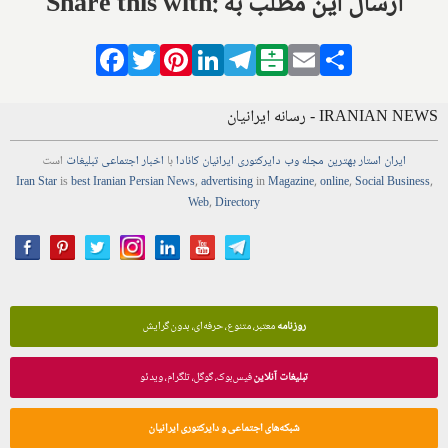
Share this with: ارسال این مطلب به
Facebook
Twitter
Pinterest
LinkedIn
Telegram
Balatarin
Email
Share
IRANIAN NEWS - رسانه ایرانیان
ایران استار
بهترین
مجله
وب
دایرکتوری
ایرانیان کانادا
با
اخبار
اجتماعی
تبلیغات
است
Iran Star
is
best Iranian Persian
News
,
advertising
in
Magazine
,
online
,
Social Business
,
Web
,
Directory
روزنامه
معتبر، متنوع، حرفه‌ای، بدون گرایش
تبلیغات آنلاین
فیس‌بوک، گوگل، تلگرام، ویدئو
شبکه‌های اجتماعی و دایرکتوری ایرانیان