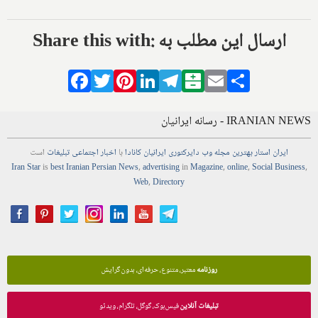
Share this with: ارسال این مطلب به
Facebook
Twitter
Pinterest
LinkedIn
Telegram
Balatarin
Email
Share
IRANIAN NEWS - رسانه ایرانیان
ایران استار
بهترین
مجله
وب
دایرکتوری
ایرانیان کانادا
با
اخبار
اجتماعی
تبلیغات
است
Iran Star
is
best Iranian Persian
News
,
advertising
in
Magazine
,
online
,
Social Business
,
Web
,
Directory
روزنامه
معتبر، متنوع، حرفه‌ای، بدون گرایش
تبلیغات آنلاین
فیس‌بوک، گوگل، تلگرام، ویدئو