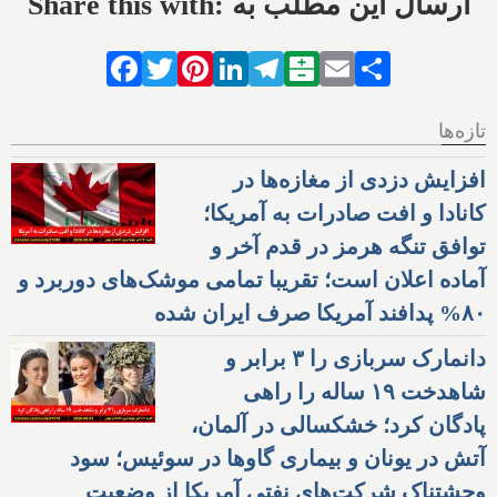
Share this with: ارسال این مطلب به
Facebook
Twitter
Pinterest
LinkedIn
Telegram
Balatarin
Email
Share
تازه‌ها
افزایش دزدی از مغازه‌ها در
کانادا و افت صادرات به آمریکا؛
توافق تنگه هرمز در قدم آخر و
آماده اعلان است؛ تقریبا تمامی موشک‌های دوربرد و
۸۰% پدافند آمریکا صرف ایران شده
دانمارک سربازی را ۳ برابر و
شاهدخت ۱۹ ساله را راهی
پادگان کرد؛ خشکسالی در آلمان،
آتش در یونان و بیماری گاوها در سوئیس؛ سود
وحشتناک شرکت‌های نفتی آمریکا از وضعیت