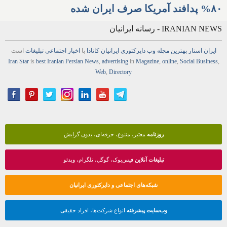
۸۰% پدافند آمریکا صرف ایران شده
IRANIAN NEWS - رسانه ایرانیان
ایران استار
بهترین
مجله
وب
دایرکتوری
ایرانیان کانادا
با
اخبار
اجتماعی
تبلیغات
است
Iran Star
is
best Iranian Persian
News
,
advertising
in
Magazine
,
online
,
Social Business
,
Web
,
Directory
روزنامه
معتبر، متنوع، حرفه‌ای، بدون گرایش
تبلیغات آنلاین
فیس‌بوک، گوگل، تلگرام، ویدئو
شبکه‌های اجتماعی و دایرکتوری ایرانیان
وب‌سایت پیشرفته
انواع شرکت‌ها، افراد حقیقی