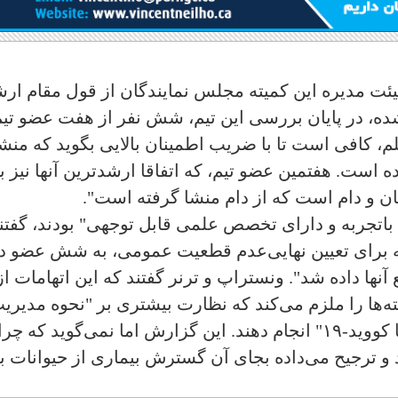
یئت مدیره این کمیته مجلس نمایندگان از قول مقام ار
ه، در پایان بررسی این تیم، شش نفر از هفت عضو تیم
م، کافی است تا با ضریب اطمینان بالایی بگوید که منش
 بوده است. هفتمین عضو تیم، که اتفاقا ارشدترین آنها نیز ب
ان و دام است که از دام منشا گرفته است".
ن باتجربه و دارای تخصص علمی قابل توجهی" بودند، گفتن
که برای تعیین نهایی‌عدم قطعیت عمومی، به شش عضو د
آنها داده شد". ونستراپ و ترنر گفتند که این اتهامات از
ه‌ها را ملزم می‌کند که نظارت بیشتری بر "نحوه مدیری
سیا در تحقیقات داخلی خود در مورد منشا کووید-۱۹" انجام دهند. این گزارش اما نمی‌گوید که چرا
 و ترجیح می‌داده بجای آن گسترش بیماری از حیوانات ب