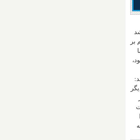
شد
 بر
ا
ود،
د:
یگر
ت
ه