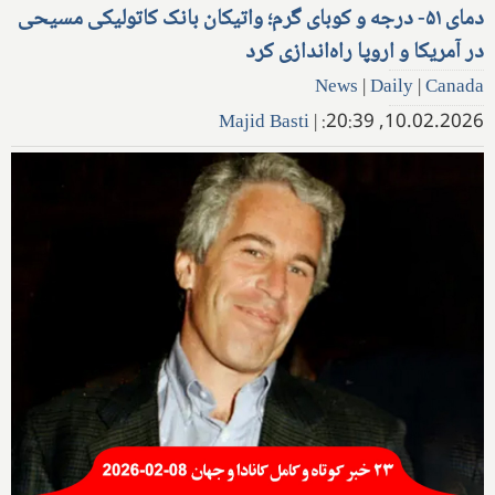
دمای ۵۱- درجه و کوبای گرم؛ واتیکان بانک کاتولیکی مسیحی
در آمریکا و اروپا راه‌اندازی کرد
News
|
Daily
|
Canada
Majid Basti
|
10.02.2026, 20:39: