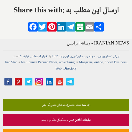
Share this with: ارسال این مطلب به
Facebook
Twitter
Pinterest
LinkedIn
Telegram
Balatarin
Email
Share
IRANIAN NEWS - رسانه ایرانیان
ایران استار
بهترین
مجله
وب
دایرکتوری
ایرانیان کانادا
با
اخبار
اجتماعی
تبلیغات
است
Iran Star
is
best Iranian Persian
News
,
advertising
in
Magazine
,
online
,
Social Business
,
Web
,
Directory
روزنامه
معتبر، متنوع، حرفه‌ای، بدون گرایش
تبلیغات آنلاین
فیس‌بوک، گوگل، تلگرام، ویدئو