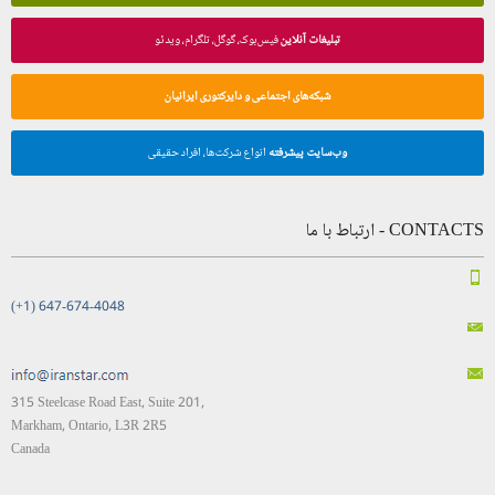
تبلیغات آنلاین
فیس‌بوک، گوگل، تلگرام، ویدئو
شبکه‌های اجتماعی و دایرکتوری ایرانیان
وب‌سایت پیشرفته
انواع شرکت‌ها، افراد حقیقی
CONTACTS - ارتباط با ما
(+1) 647-674-4048
315 Steelcase Road East, Suite 201,
Markham, Ontario, L3R 2R5
Canada