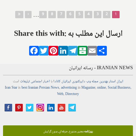
صفحه‌ها
…
9
8
7
6
5
4
3
2
1
Share this with: ارسال این مطلب به
Facebook
Twitter
Pinterest
LinkedIn
Telegram
Balatarin
Email
Share
IRANIAN NEWS - رسانه ایرانیان
ایران استار
بهترین
مجله
وب
دایرکتوری
ایرانیان کانادا
با
اخبار
اجتماعی
تبلیغات
است
Iran Star
is
best Iranian Persian
News
,
advertising
in
Magazine
,
online
,
Social Business
,
Web
,
Directory
روزنامه
معتبر، متنوع، حرفه‌ای، بدون گرایش