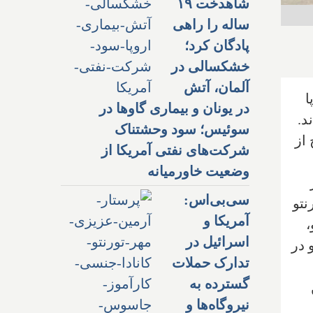
شاهدخت ۱۹
ساله را راهی
پادگان کرد؛
خشکسالی در
آلمان، آتش
ا
در یونان و بیماری گاوها در
د.
سوئیس؛ سود وحشتناک
از
شرکت‌های نفتی آمریکا از
وضعیت خاورمیانه
ر
سی‌بی‌اس:
نتو
آمریکا و
،
اسرائیل در
 در
تدارک حملات
گسترده به
نیروگاه‌ها و