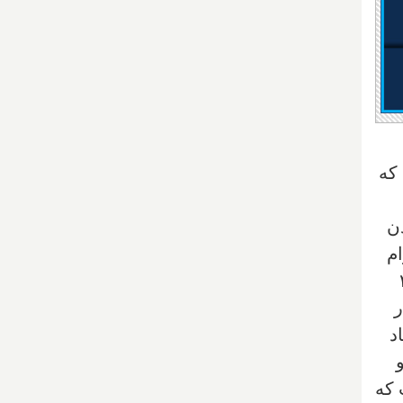
که
ن
ام
تجمعی ۲۱۵
ر
د
ا وجود داشت که