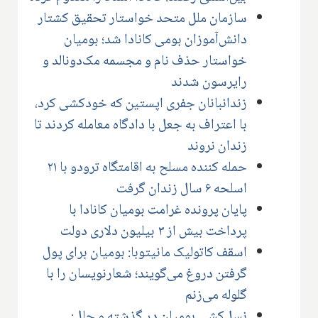
سازمان ملل متحد خواستار تحقیق کشتار
دانش‌آموزان بومی کانادا شد؛ بومیان
خواستار حذف نام و مجسمه مک‌دونالد و
رایرسون شدند
زندانبانان جفری اپستین که خودکشی کرد،
با اعتراف به جعل با دادگاه معامله کردند تا
زندان نروند
حمله کننده مسلح به اقامتگاه ترودو با ۲۱
اسلحه ۶ سال زندان گرفت
پایان پرونده غرامت بومیان کانادا با
پرداخت بیش از ۳ بیلیون دلاری دولت
اسقف کاتولیک مانیتوبا: بومیان برای پول
گرفتن دروغ می‌گویند؛ شعارنویسان را با
گلوله می‌زنم
نسل‌کشی بومیان در گذشته و حال: