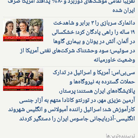
تقریبا تمامی موشک‌های دوربرد و ۸۰% پدافند آمریکا صرف
ایران شده
دانمارک سربازی را ۳ برابر و شاهدخت
۱۹ ساله را راهی پادگان کرد؛ خشکسالی
در آلمان، آتش در یونان و بیماری گاوها
در سوئیس؛ سود وحشتناک شرکت‌های نفتی آمریکا از
وضعیت خاورمیانه
سی‌بی‌اس: آمریکا و اسرائیل در تدارک
حملات گسترده به نیروگاه‌ها و
پالایشگاه‌های ایران هستند؛ پرستار،
آرمین عزیزی مهر، در تورنتو کانادا متهم به آزار جنسی
کارآموزش شد؛ اسرائیل راننده آمبولانس و انگلیس شهروند
انگلیسی-آذربایجانی جاسوس ایران را دستگیر کردند
پُربیننده‌ترین‌ها