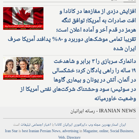
افزایش دزدی از مغازه‌ها در کانادا و
افت صادرات به آمریکا؛ توافق تنگه
هرمز در قدم آخر و آماده اعلان است؛
تقریبا تمامی موشک‌های دوربرد و ۸۰% پدافند آمریکا صرف
ایران شده
دانمارک سربازی را ۳ برابر و شاهدخت
۱۹ ساله را راهی پادگان کرد؛ خشکسالی
در آلمان، آتش در یونان و بیماری گاوها
در سوئیس؛ سود وحشتناک شرکت‌های نفتی آمریکا از
وضعیت خاورمیانه
IRANIAN NEWS - رسانه ایرانیان
ایران استار
بهترین
مجله
وب
دایرکتوری
ایرانیان کانادا
با
اخبار
اجتماعی
تبلیغات
است
Iran Star
is
best Iranian Persian
News
,
advertising
in
Magazine
,
online
,
Social Business
,
Web
,
Directory