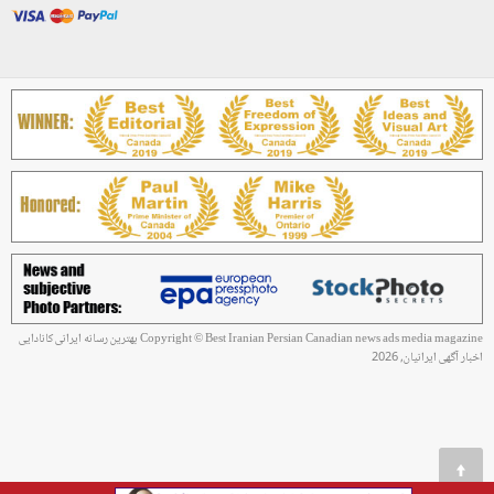
Copyright © Best Iranian Persian Canadian news ads media magazine بهترین رسانه ایرانی کانادایی
اخبار آگهی ایرانیان, 2026