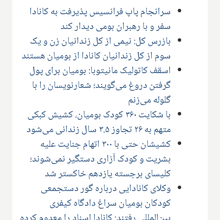
سرانجام پاپ فرانسیس پذیرفت به کانادا
سفر و با رهبران بومی دیدار کند
بازرس کل: نیمی از کل زندانیان زن و یک
سوم از کل زندانیان کانادا از بومیان هستند
اسقف کاتولیک مانیتوبا: بومیان برای پول
گرفتن دروغ می‌گویند؛ شعارنویسان را با
گلوله می‌زنم
با شکایت ۳۶۰ کودک بومیان، کشیش کبکی
متهم به ۲۶ تجاوز ۳.۵ سال زندانی می‌شود
کشیشان حتی با ۳۰۰ اتهام جنایت علیه
بشریت و کودک آزاری دستگیر نمی‌شوند؛
کلیسای برجسته یازدهم خاکستر شد
وکلای کانادایی درباره گور دستجمعی
کودکان بومیان سراغ دادگاه کیفری
بین‌المللی رفتند: کانادا اسناد را معدوم کرده