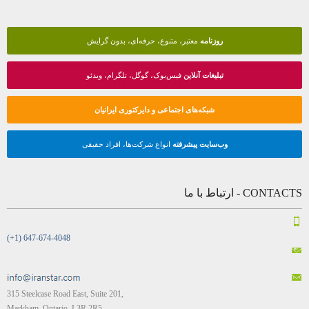
روزنامه
معتبر، متنوع، حرفه‌ای، بدون گرایش
تبلیغات آنلاین
فیس‌بوک، گوگل، تلگرام، ویدئو
شبکه‌های اجتماعی و دایرکتوری ایرانیان
وب‌سایت پیشرفته
انواع شرکت‌ها، افراد حقیقی
CONTACTS - ارتباط با ما
(+1) 647-674-4048
315 Steelcase Road East, Suite 201,
Markham, Ontario, L3R 2R5