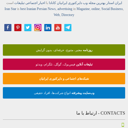
ایران استار
بهترین
مجله
وب
دایرکتوری
ایرانیان کانادا
با
اخبار
اجتماعی
تبلیغات
است
Iran Star
is
best Iranian Persian
News
,
advertising
in
Magazine
,
online
,
Social Business
,
Web
,
Directory
روزنامه
معتبر، متنوع، حرفه‌ای، بدون گرایش
تبلیغات آنلاین
فیس‌بوک، گوگل، تلگرام، ویدئو
شبکه‌های اجتماعی و دایرکتوری ایرانیان
وب‌سایت پیشرفته
انواع شرکت‌ها، افراد حقیقی
CONTACTS - ارتباط با ما