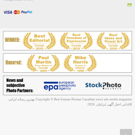
Copyright © Best Iranian Persian Canadian news ads media magazine بهترین رسانه ایرانی
کانادایی اخبار آگهی ایرانیان, 2026