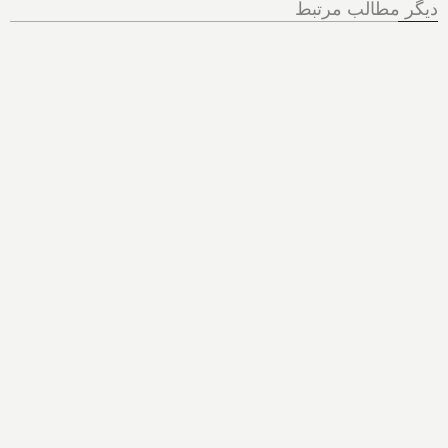
دیگر مطالب مرتبط
دانمارک سربازی را ۳ برابر و
شاهدخت ۱۹ ساله را راهی
پادگان کرد؛ خشکسالی در
آلمان، آتش در یونان و بیماری
گاوها در سوئیس؛ سود
وحشتناک شرکت‌های نفتی
آمریکا از وضعیت خاورمیانه