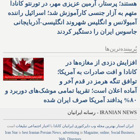
هستند؛ پرستار، آرمین عزیزی مهر، در تورنتو کانادا
متهم به آزار جنسی کارآموزش شد؛ اسرائیل راننده
آمبولانس و انگلیس شهروند انگلیسی-آذربایجانی
جاسوس ایران را دستگیر کردند
پُربیننده‌ترین‌ها
افزایش دزدی از مغازه‌ها در
کانادا و افت صادرات به آمریکا؛
توافق تنگه هرمز در قدم آخر و
آماده اعلان است؛ تقریبا تمامی موشک‌های دوربرد و
۸۰% پدافند آمریکا صرف ایران شده
IRANIAN NEWS - رسانه ایرانیان
ایران استار
بهترین
مجله
وب
دایرکتوری
ایرانیان کانادا
با
اخبار
اجتماعی
تبلیغات
است
Iran Star
is
best Iranian Persian
News
,
advertising
in
Magazine
,
online
,
Social Business
,
Web
,
Directory