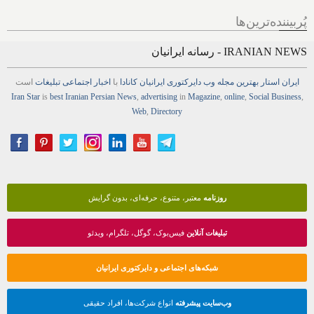
پُربیننده‌ترین‌ها
IRANIAN NEWS - رسانه ایرانیان
ایران استار
بهترین
مجله
وب
دایرکتوری
ایرانیان کانادا
با
اخبار
اجتماعی
تبلیغات
است
Iran Star
is
best Iranian Persian
News
,
advertising
in
Magazine
,
online
,
Social Business
,
Web
,
Directory
روزنامه
معتبر، متنوع، حرفه‌ای، بدون گرایش
تبلیغات آنلاین
فیس‌بوک، گوگل، تلگرام، ویدئو
شبکه‌های اجتماعی و دایرکتوری ایرانیان
وب‌سایت پیشرفته
انواع شرکت‌ها، افراد حقیقی