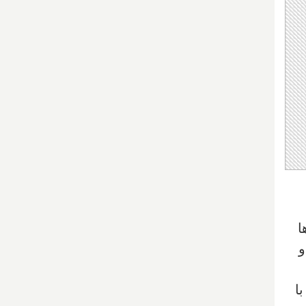
ا
و
ا