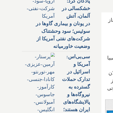
پادگان کرد؛
خشکسالی در
آلمان، آتش
 چین آغاز
در یونان و بیماری گاوها در
سوئیس؛ سود وحشتناک
شرکت‌های نفتی آمریکا از
وضعیت خاورمیانه
سی‌بی‌اس:
یا
آمریکا و
اسرائیل در
ان
تدارک حملات
گسترده به
تی
نیروگاه‌ها و
پالایشگاه‌های
ایران هستند؛