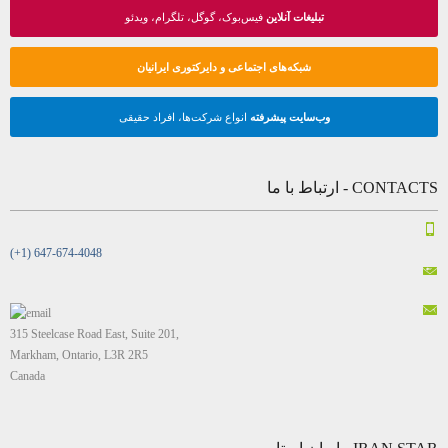
تبلیغات آنلاین
فیس‌بوک، گوگل، تلگرام، ویدئو
شبکه‌های اجتماعی و دایرکتوری ایرانیان
وب‌سایت پیشرفته
انواع شرکت‌ها، افراد حقیقی
CONTACTS - ارتباط با ما
(+1) 647-674-4048
315 Steelcase Road East, Suite 201,
Markham, Ontario, L3R 2R5
Canada