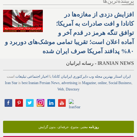
پُربیننده‌ترین‌ها
افزایش دزدی از مغازه‌ها در
کانادا و افت صادرات به آمریکا؛
توافق تنگه هرمز در قدم آخر و
آماده اعلان است؛ تقریبا تمامی موشک‌های دوربرد و
۸۰% پدافند آمریکا صرف ایران شده
IRANIAN NEWS - رسانه ایرانیان
ایران استار
بهترین
مجله
وب
دایرکتوری
ایرانیان کانادا
با
اخبار
اجتماعی
تبلیغات
است
Iran Star
is
best Iranian Persian
News
,
advertising
in
Magazine
,
online
,
Social Business
,
Web
,
Directory
روزنامه
معتبر، متنوع، حرفه‌ای، بدون گرایش