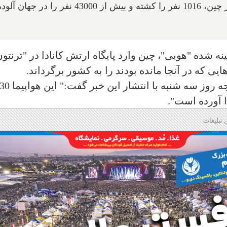
این ویروس در میان 42638 مورد تأیید شده در چین‌، 1016 نفر را کشته و بیش از 43000 نفر را در جهان آل
ه شده "هوبی"، چین وارد‌ پایگاه ارتش کانادا در "ترنتو
ایی که در آنجا مانده بودند را به کشور برگرداند.
"فرانسوا فیلیپ شامپاین" وزیر امور خارجه‌ روز سه شنبه با انت
 تبلیغات