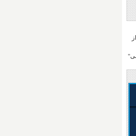
ز
بی"