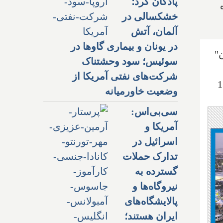
پادگان کرد؛
وده
خشکسالی در
آلمان، آتش
در یونان و بیماری گاوها در
ن"
سوئیس؛ سود وحشتناک
شرکت‌های نفتی آمریکا از
شار این خبر گفت:" این هواپیما 130
وضعیت خاورمیانه
سی‌بی‌اس:
آمریکا و
اسرائیل در
تدارک حملات
گسترده به
نیروگاه‌ها و
پالایشگاه‌های
ایران هستند؛