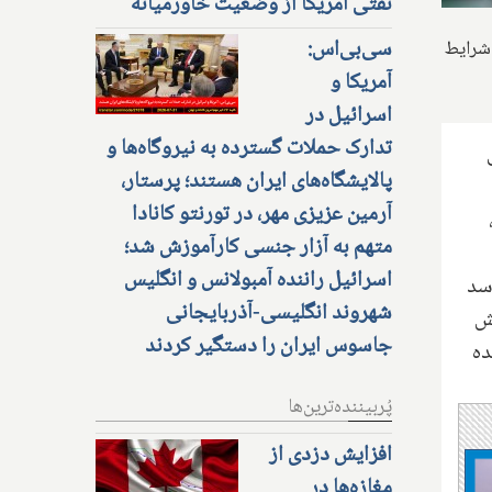
نفتی آمریکا از وضعیت خاورمیانه
سی‌بی‌اس:
 شرایط
آمریکا و
اسرائیل در
تدارک حملات گسترده به نیروگاه‌ها و
پالایشگاه‌های ایران هستند؛ پرستار،
آرمین عزیزی مهر، در تورنتو کانادا
،
متهم به آزار جنسی کارآموزش شد؛
اسرائیل راننده آمبولانس و انگلیس
رسد
شهروند انگلیسی-آذربایجانی
ش
جاسوس ایران را دستگیر کردند
ده
پُربیننده‌ترین‌ها
افزایش دزدی از
مغازه‌ها در