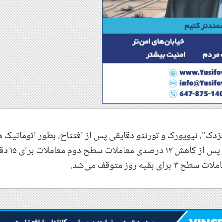
ک"، نیویورک و تورنتو دقایقی پس از افتتاح، بطور اتوماتیک ه
بازارها ۱۵ دقیقه متوقف شدند. در صورت ادامه، 
.