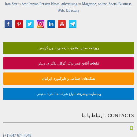
Iran Star
is
best Iranian Persian
News
,
advertising
in
Magazine
,
online
,
Social Business
,
Web
,
Directory
روزنامه
معتبر، متنوع، حرفه‌ای، بدون گرایش
تبلیغات آنلاین
فیس‌بوک، گوگل، تلگرام، ویدئو
شبکه‌های اجتماعی و دایرکتوری ایرانیان
وب‌سایت پیشرفته
انواع شرکت‌ها، افراد حقیقی
CONTACTS - ارتباط با ما
(+1) 647-674-4048