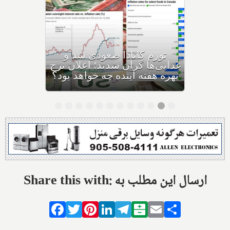
فردا آخرین روز بازپرداخت وام
۶۰,۰۰۰ دلاری بیزینس‌های
کاناداست؛ نیمی از بیزینس‌ها در
غذا
حال ورشکستگی هستند
به
Share this with: ارسال این مطلب به
Facebook
Twitter
Pinterest
LinkedIn
Telegram
Balatarin
Email
Share