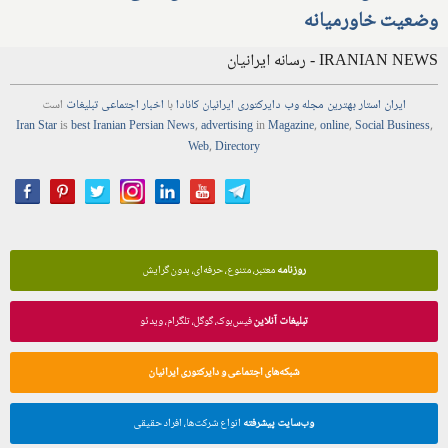
وضعیت خاورمیانه
IRANIAN NEWS - رسانه ایرانیان
ایران استار
بهترین
مجله
وب
دایرکتوری
ایرانیان کانادا
با
اخبار
اجتماعی
تبلیغات
است
Iran Star
is
best Iranian Persian
News
,
advertising
in
Magazine
,
online
,
Social Business
,
Web
,
Directory
روزنامه
معتبر، متنوع، حرفه‌ای، بدون گرایش
تبلیغات آنلاین
فیس‌بوک، گوگل، تلگرام، ویدئو
شبکه‌های اجتماعی و دایرکتوری ایرانیان
وب‌سایت پیشرفته
انواع شرکت‌ها، افراد حقیقی